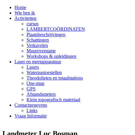
Home
Wie ben ik
Activiteiten
cursus
LAMBERTCOÖRDINATEN
Plaatsbeschrijvingen
Schattingen
Verkavelen
Muurovername
Workshops & opleidingen
Laser en meetapparatuur
Lasers
Waterpastoestellen
Theodolieten en totaalstations
One-man
GPS
Afstandsmeters
Klein topografisch materiaal
Contactgegevens
Links
Vraag Informatie
Landmeter Luc Bosman