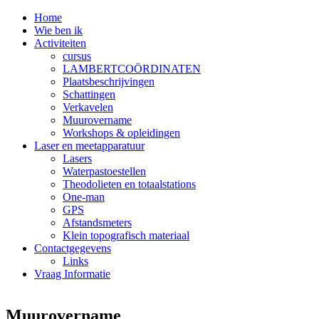
Home
Wie ben ik
Activiteiten
cursus
LAMBERTCOÖRDINATEN
Plaatsbeschrijvingen
Schattingen
Verkavelen
Muurovername
Workshops & opleidingen
Laser en meetapparatuur
Lasers
Waterpastoestellen
Theodolieten en totaalstations
One-man
GPS
Afstandsmeters
Klein topografisch materiaal
Contactgegevens
Links
Vraag Informatie
Muurovername